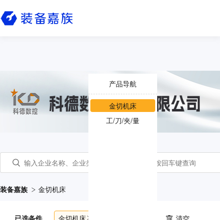
产品导航
金切机床
工/刀/夹/量
装备嘉族
金切机床
已选条件
金切机床
共
6683
个产品
清空