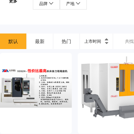
更多
品牌
产地
默认
最新
热门
上市时间
共找