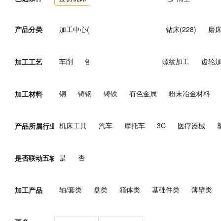
产品分类
加工中心(2536)
车床(1549)
钻床(228)
磨床
刨插床(11)
拉床(122)
齿轮加工机床(226)
车削
刨削
钻削
铣削
螺纹加工
齿轮
加工工艺
钢
铸钢
铸铁
有色金属
粉末冶金材料
加工材料
机床工具
汽车
摩托车
3C
医疗器械
产品所属行业
煤炭
电力
核能
石油/天然气
钢铁
有
是
否
是否联动五轴
轴/套类
盘类
箱体类
基础件类
薄壁类
加工产品