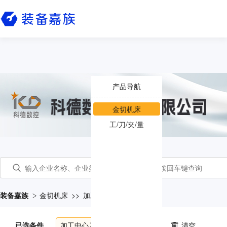
产品导航
金切机床
工/刀/夹/量
装备嘉族
金切机床
>>
加工中心
已选条件
加工中心
共
2542
个产品
清空