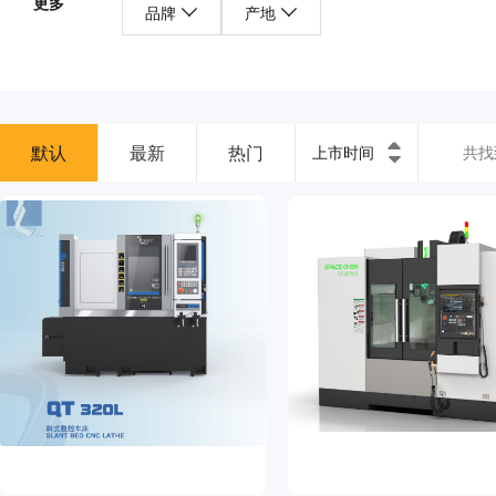
更多
品牌
产地
默认
最新
热门
上市时间
共找