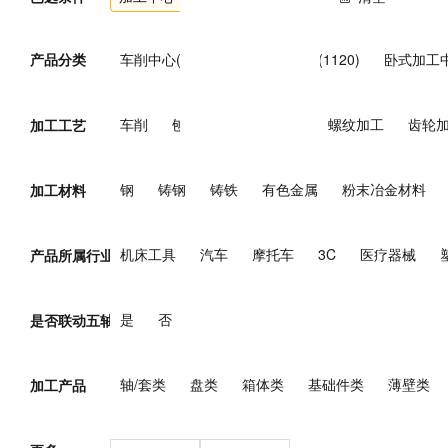
产品分类
车削中心(169)
立式加工中心(1120)
卧式加工中
复合加工中心(153)
万能加工中心(7)
其他加工中
车削
刨削
钻削
铣削
螺纹加工
齿轮
加工工艺
钢
铸钢
铸铁
有色金属
粉末冶金材料
加工材料
机床工具
汽车
摩托车
3C
医疗器械
产品所属行业
煤炭
电力
核能
石油/天然气
钢铁
有
是
否
是否联动五轴
轴/套类
盘类
箱体类
基础件类
薄壁类
加工产品