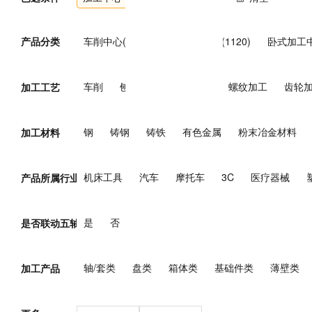
产品分类
车削中心(169)
立式加工中心(1120)
卧式加工中
复合加工中心(153)
万能加工中心(7)
其他加工中
车削
刨削
钻削
铣削
螺纹加工
齿轮
加工工艺
钢
铸钢
铸铁
有色金属
粉末冶金材料
加工材料
机床工具
汽车
摩托车
3C
医疗器械
产品所属行业
煤炭
电力
核能
石油/天然气
钢铁
有
是
否
是否联动五轴
轴/套类
盘类
箱体类
基础件类
薄壁类
加工产品