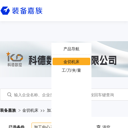
产品导航
金切机床
工/刀/夹/量
装备嘉族
金切机床
>>
加工中心
已选条件
加工中心
共
2542
个产品
清空