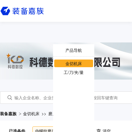
产品导航
金切机床
工/刀/夹/量
装备嘉族
金切机床
>>
磨床
>>
内螺纹磨床
已选条件
内螺纹磨床
共
4
个产品
清空