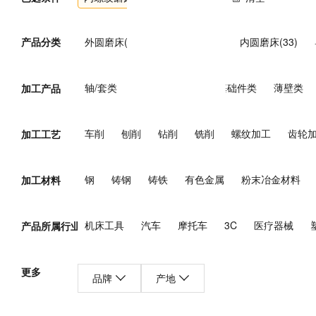
产品分类
外圆磨床(174)
无心磨床(54)
内圆磨床(33)
端面磨床(27)
花键轴磨床(2)
珩磨机(80)
工
轴/套类
盘类
箱体类
基础件类
薄壁类
加工产品
其他磨床(148)
外螺纹磨床(5)
内螺纹磨床(4)
车削
刨削
钻削
铣削
螺纹加工
齿轮
加工工艺
钢
铸钢
铸铁
有色金属
粉末冶金材料
加工材料
机床工具
汽车
摩托车
3C
医疗器械
产品所属行业
煤炭
电力
核能
石油/天然气
钢铁
有
更多
品牌
产地