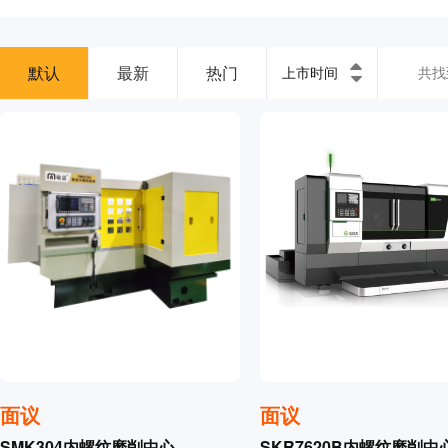
默认
最新
热门
上市时间
共找
面议
面议
SMK304内螺纹磨削中心
SKR7620B内螺纹磨削中