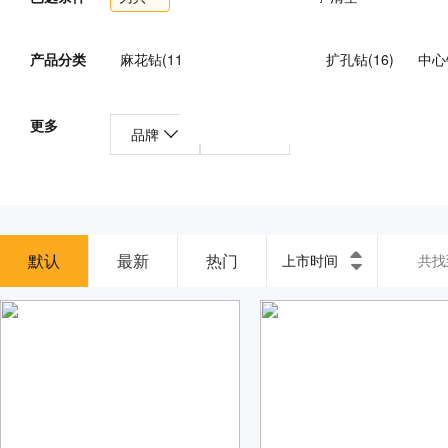
产品分类
麻花钻(119)
深孔钻头(81)
扩孔钻(16)
中心钻
拉刀(30)
丝锥(305)
铣刀(1278)
刀盘(59)
更多
品牌
产地
带锯条/锯条(15)
锯片(201)
锪钻/倒角刀(117)
刃具组套(14)
其他刃具(901)
外表面车刀(14)
车刀片(119)
立铣刀(205)
面铣刀(68)
槽铣刀
默认
最新
镗削单元(1)
热门
镗削工具(0)
车齿刀(12)
表座(8
上市时间
共找