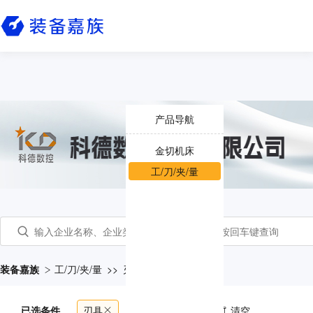
产品导航
金切机床
工/刀/夹/量
装备嘉族
工/刀/夹/量
>>
刃具
已选条件
刃具
共
5375
个产品
清空