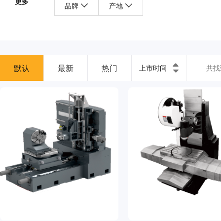
更多
品牌
产地
默认
最新
热门
上市时间
共找