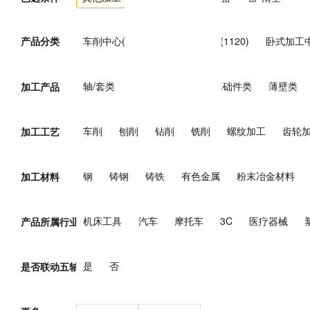
产品分类
车削中心(169)
立式加工中心(1120)
卧式加工中
复合加工中心(153)
万能加工中心(7)
其他加工中
轴/套类
盘类
箱体类
基础件类
薄壁类
加工产品
车削
刨削
钻削
铣削
螺纹加工
齿轮
加工工艺
钢
铸钢
铸铁
有色金属
粉末冶金材料
加工材料
机床工具
汽车
摩托车
3C
医疗器械
产品所属行业
煤炭
电力
核能
石油/天然气
钢铁
有
是
否
是否联动五轴