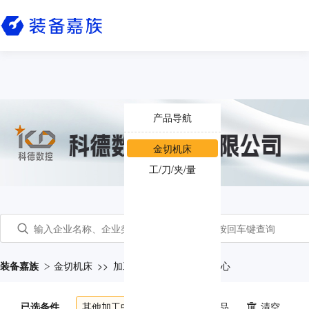
产品导航
金切机床
工/刀/夹/量
装备嘉族
金切机床
>>
加工中心
>>
其他加工中心
已选条件
其他加工中心
共
108
个产品
清空