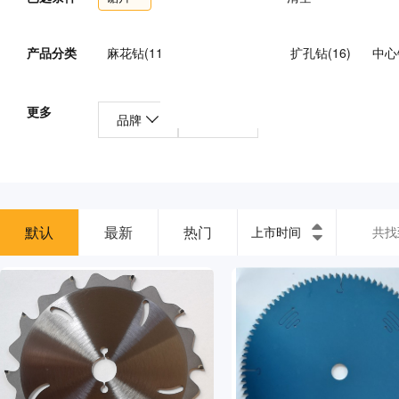
产品分类
麻花钻(119)
深孔钻头(81)
扩孔钻(16)
中心钻
拉刀(30)
丝锥(305)
铣刀(1278)
刀盘(59)
更多
品牌
产地
带锯条/锯条(15)
锯片(201)
锪钻/倒角刀(117)
刃具组套(14)
其他刃具(901)
外表面车刀(14)
车刀片(119)
立铣刀(205)
面铣刀(68)
槽铣刀
默认
最新
镗削单元(1)
热门
镗削工具(0)
车齿刀(12)
表座(8
上市时间
共找