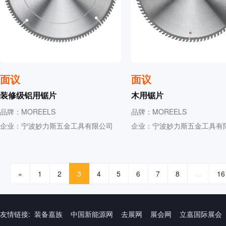
面议
面议
装修级铝用锯片
木用锯片
品牌：MOREELS
品牌：MOREELS
企业：宁波妙力斯五金工具有限公司
企业：宁波妙力斯五金工具有
«
1
2
3
4
5
6
7
8
...
16
友情链接:
装备嘉族
中国新能源网
去展网
展会网
立嘉国际展会