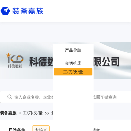
产品导航
金切机床
工/刀/夹/量
装备嘉族
工/刀/夹/量
>>
量具
>>
方箱
已选条件
方箱
共
26
个产品
清空