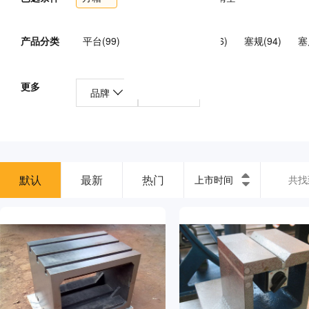
产品分类
平台(99)
平板(47)
卡规(26)
塞规(94)
塞
百分表/千分表(101)
环规(82)
平尺(28)
直角
更多
品牌
产地
其他量具(191)
默认
最新
热门
上市时间
共找