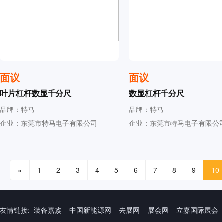
面议
面议
叶片杠杆数显千分尺
数显杠杆千分尺
品牌：特马
品牌：特马
企业：东莞市特马电子有限公司
企业：东莞市特马电子有限公
«
1
2
3
4
5
6
7
8
9
10
友情链接:
装备嘉族
中国新能源网
去展网
展会网
立嘉国际展会