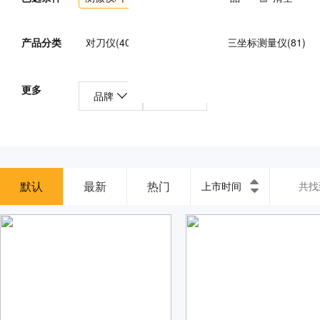
产品分类
对刀仪(40)
机床测头(51)
三坐标测量仪(81)
偏摆检查仪(11)
测高仪/高度计(11)
测厚仪/厚度
更多
品牌
产地
圆度仪(14)
投影仪(30)
显微镜(52)
流量仪表
其他量仪(385)
铣刀测量仪(4)
同心度仪(7)
三维扫描仪()
默认
最新
热门
上市时间
共找