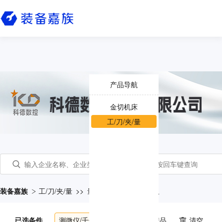
产品导航
金切机床
工/刀/夹/量
装备嘉族
工/刀/夹/量
>>
量仪
>>
测微仪/千分尺
已选条件
测微仪/千分尺
共
115
个产品
清空