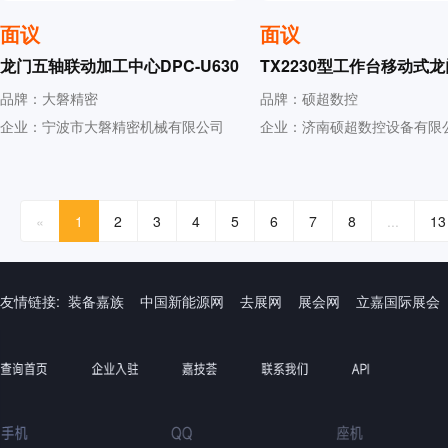
面议
面议
龙门五轴联动加工中心DPC-U630
TX2230型工作台移动式
H
镗铣床
品牌：大磐精密
品牌：硕超数控
企业：宁波市大磐精密机械有限公司
企业：济南硕超数控设备有限
«
1
2
3
4
5
6
7
8
...
13
友情链接:
装备嘉族
中国新能源网
去展网
展会网
立嘉国际展会