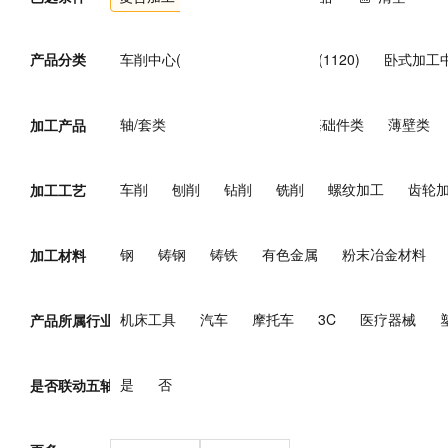
产品分类
车削中心(169)
立式加工中心(1120)
卧式加工中
复合加工中心(153)
万能加工中心(7)
其他加工中
轴/套类
盘类
箱体类
基础件类
薄壁类
加工产品
车削
刨削
钻削
铣削
螺纹加工
齿轮
加工工艺
钢
铸钢
铸铁
有色金属
粉末冶金材料
加工材料
机床工具
汽车
摩托车
3C
医疗器械
产品所属行业
煤炭
电力
核能
石油/天然气
钢铁
有
是
否
是否联动五轴