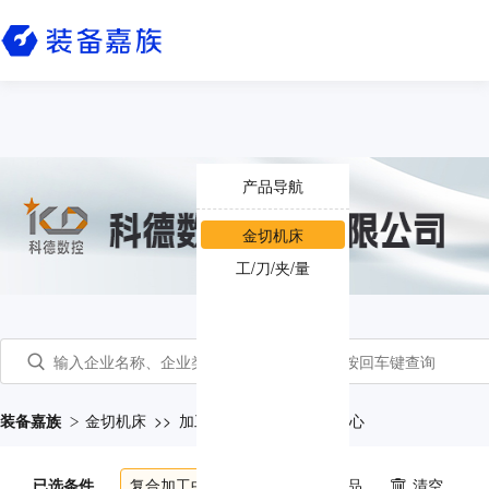
产品导航
金切机床
工/刀/夹/量
装备嘉族
金切机床
>>
加工中心
>>
复合加工中心
已选条件
复合加工中心
共
158
个产品
清空