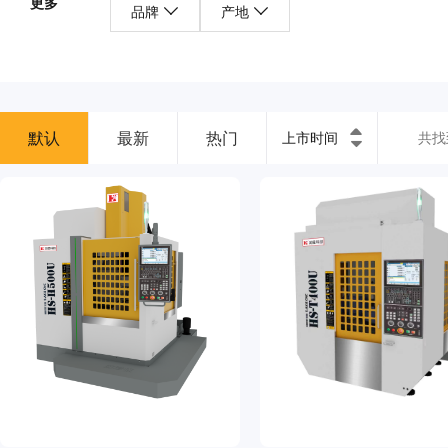
更多
品牌
产地
默认
最新
热门
上市时间
共找